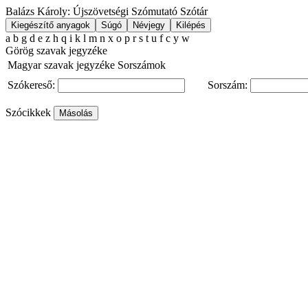
Balázs Károly: Újszövetségi Szómutató Szótár
a
b
g
d
e
z
h
q
i
k
l
m
n
x
o
p
r
s
t
u
f
c
y
w
Görög szavak jegyzéke
Magyar szavak jegyzéke
Sorszámok
Szókereső:
Sorszám:
Szócikkek